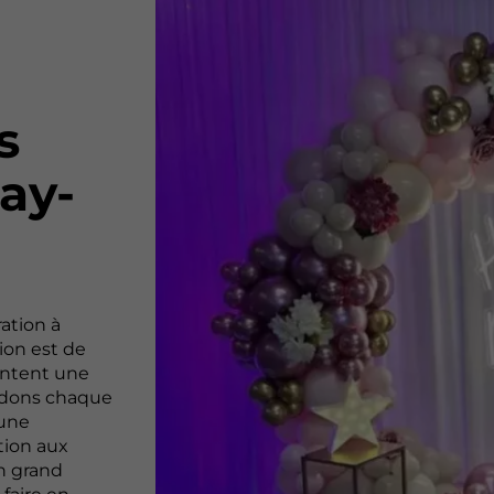
s
ay-
ation à
ion est de
ontent une
ordons chaque
une
tion aux
un grand