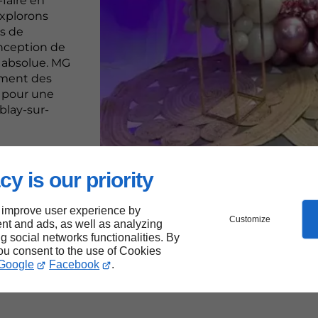
faire en
explorons
es de
onception de
é absolue. MG
mment des
, pour une
blay-sur-
cy is our priority
 improve user experience by
Customize
nt and ads, as well as analyzing
ng social networks functionalities. By
you consent to the use of Cookies
Google
Facebook
.