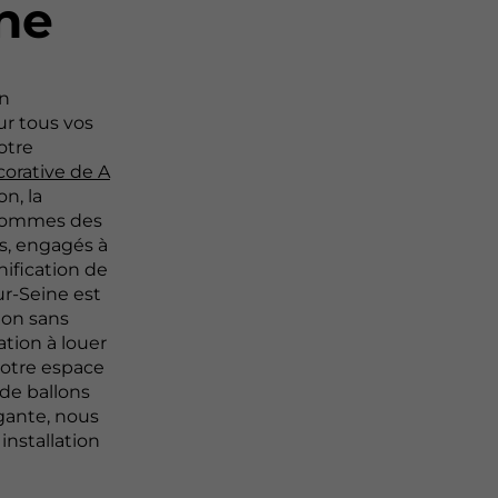
ne
on
r tous vos
otre
corative de A
on, la
s sommes des
s, engagés à
nification de
ur-Seine est
ion sans
tion à louer
votre espace
de ballons
gante, nous
installation