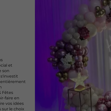
us
ial et
e son
s'investit
l entièrement
n
G Fêtes
r-faire en
re vos idées
 sur le choix