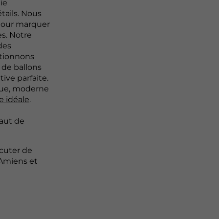
ie
tails. Nous
 pour marquer
es. Notre
des
ctionnons
 de ballons
ive parfaite.
que, moderne
e idéale
.
aut de
cuter de
 Amiens et