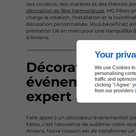
des couleurs, des matières et des thèmes po
décoration de fête harmonieuse
. MG Fêtes p
charge la création, l'installation et la coordin
décoration personnalisée. Vous bénéficiez ain
prestation clé en main pour une tranquillité d
à Amiens.
Your priva
Décorateur
We use Cookies to
personalising conte
événementiel
traffic and optimizi
clicking "I Agree" 
from our providers
expert à Amien
Faire appel à un décorateur événementiel
Fêtes, c'est l'assurance de sublimer votre réc
Amiens. Notre mission est de transformer un l