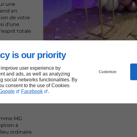
ur une
rend en
ation de votre
si d'une
'esprit totale
cy is our priority
 improve user experience by
Customize
nt and ads, as well as analyzing
ng social networks functionalities. By
you consent to the use of Cookies
Google
Facebook
.
s
 comme MG
eption à
ieu ordinaire